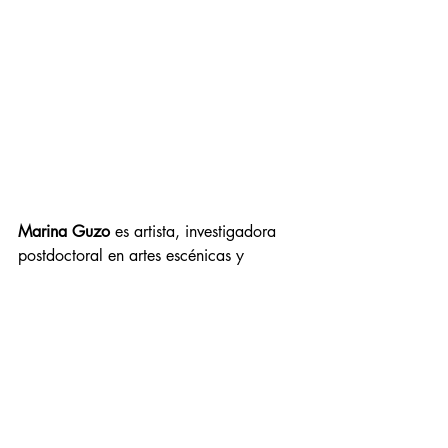
Marina Guzo
 es artista, investigadora 
postdoctoral en artes escénicas y 
profesora de la Universidad de Santos, 
Brasil. Trabaja en colaboración con 
estructuras sanitarias, culturales y 
sociales de la ciudad de Santos, 
considerando el arte como una acción 
política que teje una compleja red 
interespecies de personas, instituciones, 
objetos, plantas, animales, hongos y 