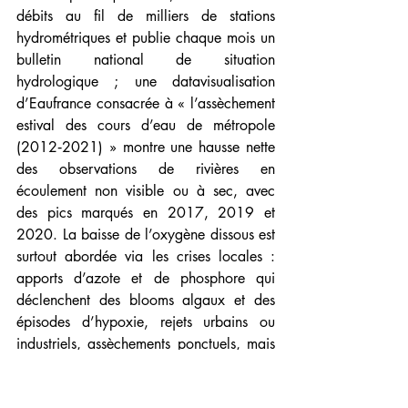
débits au fil de milliers de stations 
hydrométriques et publie chaque mois un 
bulletin national de situation 
hydrologique ; une datavisualisation 
d’Eaufrance consacrée à « l’assèchement 
estival des cours d’eau de métropole 
(2012‑2021) » montre une hausse nette 
des observations de rivières en 
écoulement non visible ou à sec, avec 
des pics marqués en 2017, 2019 et 
2020. La baisse de l’oxygène dissous est 
surtout abordée via les crises locales : 
apports d’azote et de phosphore qui 
déclenchent des blooms algaux et des 
épisodes d’hypoxie, rejets urbains ou 
industriels, assèchements ponctuels, mais 
les analyses de synthèse restent noyées 
dans de gros rapports sur la qualité 