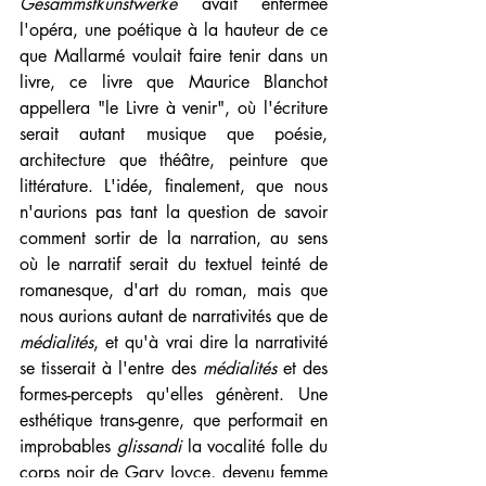
Gesammstkunstwerke 
avait enfermée 
l'opéra, une poétique à la hauteur de ce 
que Mallarmé voulait faire tenir dans un 
livre, ce livre que Maurice Blanchot 
appellera "le Livre à venir", où l'écriture 
serait autant musique que poésie, 
architecture que théâtre, peinture que 
littérature. L'idée, finalement, que nous 
n'aurions pas tant la question de savoir 
comment sortir de la narration, au sens 
où le narratif serait du textuel teinté de 
romanesque, d'art du roman, mais que 
nous aurions autant de narrativités que de 
médialités
, et qu'à vrai dire la narrativité 
se tisserait à l'entre des 
médialités 
et des 
formes-percepts qu'elles génèrent. Une 
esthétique trans-genre, que performait en 
improbables 
glissandi 
la vocalité folle du 
corps noir de Gary Joyce, devenu femme 