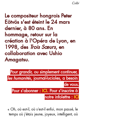
Csibi
Le compositeur hongrois Peter 
Eötvös s'est éteint le 24 mars 
dernier, à 80 ans. En 
hommage, retour sur la 
création à l'Opéra de Lyon, en 
1998, des 
Trois Sœurs
, en 
collaboration avec Ushio 
Amagatsu.
Pour grandir, ou simplement continuer, 
les humanités
, journal-lucioles, a besoin 
de vous.
Pour s'abonner : 
ICI
. Pour s'inscrire à 
notre infolettre : 
ICI
« Oh, où est-il, où s’est-il enfui, mon passé, le 
temps où j’étais jeune, joyeux, intelligent, où 