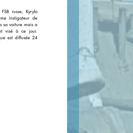
FSB russe, Kyrylo 
e instigateur de 
 sa voiture mais a 
t visé à ce jour. 
ue est diffusée 24 