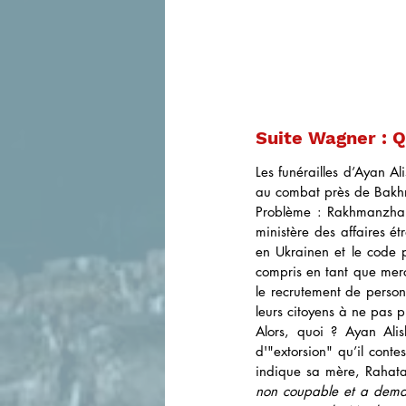
Suite Wagner : Q
Les funérailles d’Ayan A
au combat près de Bakh
Problème : Rakhmanzhan 
ministère des affaires ét
en Ukrainen et le code p
compris en tant que merce
le recrutement de personn
leurs citoyens à ne pas pr
Alors, quoi ? Ayan Alis
d'"extorsion" qu’il conte
indique sa mère, Rahata
non coupable et a deman