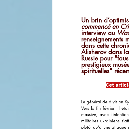
Un brin d’optimis
commencé en Crim
interview au 
Was
renseignements mil
dans cette chroni
Alisherov dans la
Russie pour "faus
prestigieux musée
spirituelles" réc
Cet articl
Le général de division Ky
Vers la fin février, il é
massive, avec l’intentio
militaires ukrainiens s'a
plutôt qu'à une attaque m