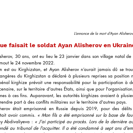
L’annonce de la mort d’Ayan Alisherov
ue faisait le soldat Ayan Alisherov en Ukrain
lisherov, 30 ans, ont eu lieu le 23 janvier dans son village natal d
mout le 24 novembre 2022.
est au Kirghizstan, et Ayan Alisherov n’aurait jamais dû se trou
rangères du Kirghizstan a déclaré à plusieurs reprises sa position n
énal kirghize prévoit une responsabilité pour la participation à des
naire, sur le territoire d'autres États, ainsi que pour l'organisation
es à ces fins. Auparavant, les autorités kirghizes avaient à plusieu
endre part à des conflits militaires sur le territoire d'autres pays. 
herov était emprisonné en Russie depuis 2019, pour des délits 
stait avoir commis. 
« Mon fils a été emprisonné sur la base de fau
y Abdivaliyeva : 
« J'ai participé au procès. Lors de la dernière au
dé au tribunal de l'acquitter. Il a été condamné à sept ans d'em