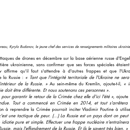
eau, Kyrylo Budanov, le jeune chef des services de renseignements militaires ukrainie
ttaques de drones en décembre sur la base aérienne russe d'Engels
ière ukrainienne, sans confirmer que ses forces spéciales étaient 
 affirme qu'il faut s'attendre à d'autres frappes et que l'Ukr
de la Russie : 
« Tant que l'intégrité territoriale de l'Ukraine ne sera 
ntérieur de la Russie. »
 Au sein-même du Kremlin, ajoute-t-il, 
« i
e doit être différente. Et nous soutenons ces personnes »
.
pour garantir le retour de la Crimée chez elle d'ici l'été »,
 ajoute
ndue. Tout a commencé en Crimée en 2014, et tout s'arrêtera 
n à reprendre la Crimée pourrait inciter Vladimir Poutine à utiliser
c'est une tactique de peur. (…) La Russie est un pays dont on peut
idiotie pure et simple. Effectuer une frappe nucléaire n'entraînera
Russie, mais l'effondrement de la Russie. Et ils le savent très bien. »