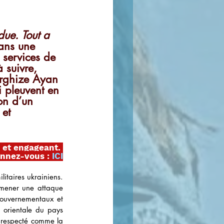
ue. Tout a 
ans une 
 services de 
à suivre, 
irghize Ayan 
i pleuvent en 
on d’un 
et 
f et engageant. 
nnez-vous :
ICI
itaires ukrainiens. 
e mener une attaque 
gouvernementaux et 
e orientale du pays 
t respecté comme la 