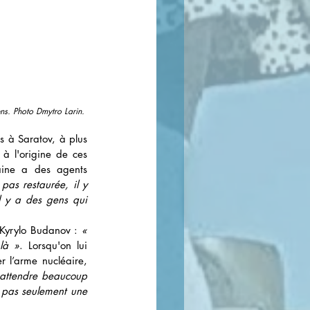
ns. Photo Dmytro Larin. 
 à Saratov, à plus 
à l'origine de ces 
aine a des agents 
pas restaurée, il y 
l y a des gens qui 
 Kyrylo Budanov : 
« 
là »
. Lorsqu'on lui 
 l’arme nucléaire, 
 attendre beaucoup 
 pas seulement une 