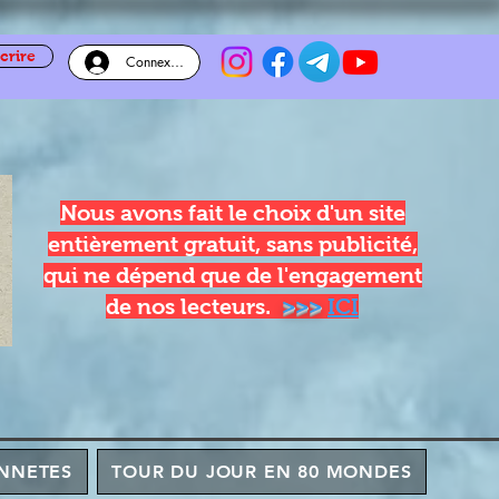
crire
Connexion
Nous avons fait le choix d'un site
entièrement gratuit, sans publicité,
qui ne dépend que de l'engagement
de nos lecteurs.
>>>
ICI
NNETES
TOUR DU JOUR EN 80 MONDES