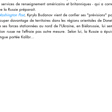
s services de renseignement américains et britanniques - qui a corre
e la Russie préparait.
ashington Post
, Kyrylo Budanov vient de confier ses "prévisions" po
ccuper davantage de territoires dans les régions orientales de Done
 ses forces stationnées au nord de l'Ukraine, en Biélorussie, lui s
tion russe ne l’effraie pas outre mesure. Selon lui, la Russie a épu
longue portée Kalibr… 