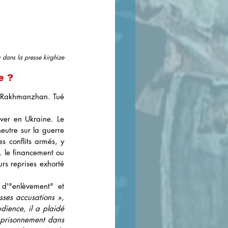
 dans la presse kirghize
e ? 
e Rakhmanzhan. Tué 
ver en Ukraine. Le 
eutre sur la guerre 
 conflits armés, y 
, le financement ou 
rs reprises exhorté 
d'"enlèvement" et 
sses accusations »
, 
dience, il a plaidé 
prisonnement dans 