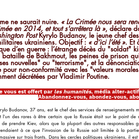
me ne saurait nuire. 
« La Crimée nous sera rend
ée en 2014, et tout s'arrêtera là »
, déclare d
hington Post
 Kyrylo Budanov, le jeune chef des
itaires ukrainiens. Objectif : 
« d’ici l’été »
. Et 
que d’en guerre : l’étrange décès du "soldat" k
 bataille de Bakhmout, les peines de prison qu
ses nouvelles" ou "terrorisme", et la dénonciati
 pour non-conformité avec les "valeurs morales 
emment décrétées par Vladimir Poutine.
e vous est offert par 
les humanités
, média alter-acti
Abandonnez-vous, abondez-vous, abo
rylo Budanov, 37 ans, est le chef des services de renseignements mil
tait l’un des rares à être certain que la Russie était sur le point d
n de prendre Kiev, alors que la plupart des autres responsables 
ttendaient à ce que l'invasion de la Russie soit limitée à la parti
assive sur trois fronts. Dans les cercles politiques ukrainiens, il es