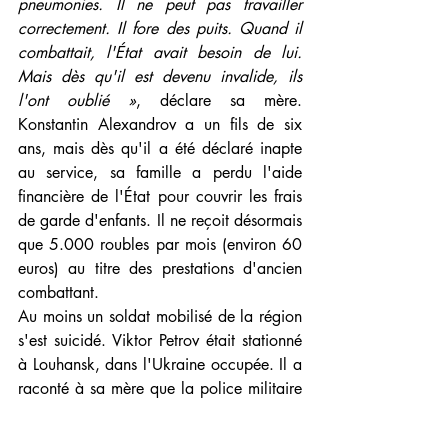
pneumonies. Il ne peut pas travailler 
correctement. Il fore des puits. Quand il 
combattait, l'État avait besoin de lui. 
Mais dès qu'il est devenu invalide, ils 
l'ont oublié »
, déclare sa mère. 
Konstantin Alexandrov a un fils de six 
ans, mais dès qu'il a été déclaré inapte 
au service, sa famille a perdu l'aide 
financière de l'État pour couvrir les frais 
de garde d'enfants. Il ne reçoit désormais 
que 5.000 roubles par mois (environ 60 
euros) au titre des prestations d'ancien 
combattant.
Au moins un soldat mobilisé de la région 
s'est suicidé. Viktor Petrov était stationné 
à Louhansk, dans l'Ukraine occupée. Il a 
raconté à sa mère que la police militaire 
le frappait fréquemment, lui et d'autres 
soldats, pour ivresse. 
« Mon fils m'a dit 