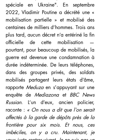
spéciale en Ukraine". En septembre 
2022, Vladimir Poutine a décrété une « 
mobilisation partielle » et mobilisé des 
centaines de milliers d’hommes. Trois ans 
plus tard, aucun décret n’a entériné la fin 
officielle de cette mobilisation — 
pourtant, pour beaucoup de mobilisés, la 
guerre est devenue une condamnation à 
durée indéterminée. De leurs téléphones, 
dans des groupes privés, des soldats 
mobilisés partagent leurs états d’âme, 
rapporte 
Meduza 
en s'appuyant sur une 
enquête de
 Mediazona
 et 
BBC News 
Russian
. L’un d’eux, ancien policier, 
raconte : 
« On nous a dit que l’on serait 
affectés à la garde de dépôts près de la 
frontière pour six mois. Et nous, ces 
imbéciles, on y a cru. Maintenant, je 
veux juste rentrer vivant. Je ne suis pas un 