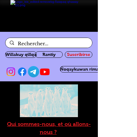
Willakuy qillqa
Rantiy
Suscribirse
Ñoqaykuwan rimanakuy
Qui sommes-nous, et où allons-
nous ?