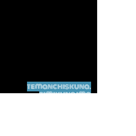
temanchiskuna,
simikuna ima
No tags yet.
Legal nisqamanta willakuy