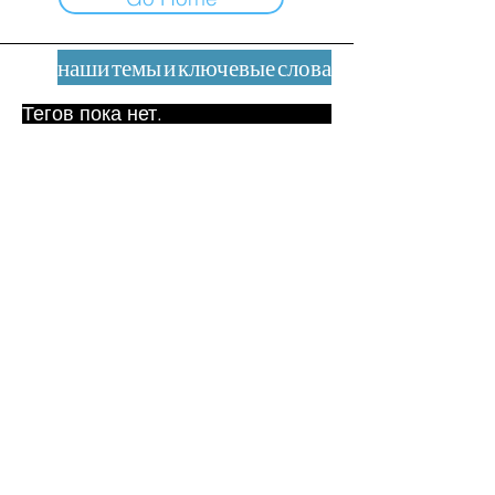
наши темы и ключевые слова
Тегов пока нет.
Юридическое уведомление
Контакт
contact@leshumanites.org
Дизайн сайта:
Жан-Шарль Херрманн /
Искусство + Культура + Развитие
(2021)
Малена Уртадо Дегутт (2024)