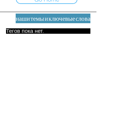
наши темы и ключевые слова
Тегов пока нет.
Юридическое уведомление
Контакт
contact@leshumanites.org
Дизайн сайта:
Жан-Шарль Херрманн /
Искусство + Культура + Развитие
(2021)
Малена Уртадо Дегутт (2024)