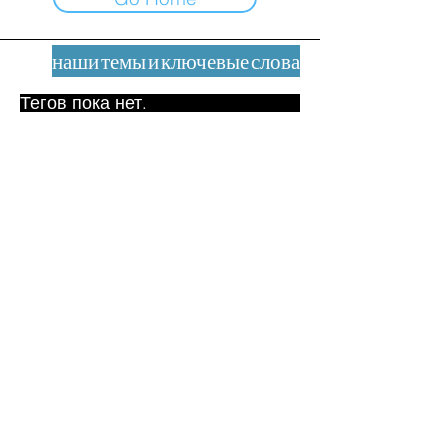
наши темы и ключевые слова
Тегов пока нет.
Юридическое уведомление
Контакт
contact@leshumanites.org
Дизайн сайта:
Жан-Шарль Херрманн /
Искусство + Культура + Развитие
(2021)
Малена Уртадо Дегутт (2024)