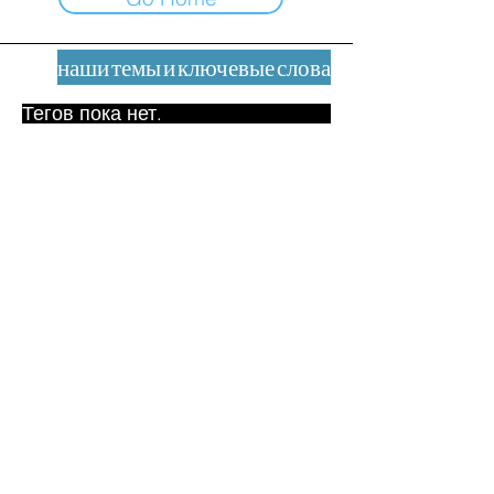
наши темы и ключевые слова
Тегов пока нет.
Юридическое уведомление
Контакт
contact@leshumanites.org
Дизайн сайта:
Жан-Шарль Херрманн /
Искусство + Культура + Развитие
(2021)
Малена Уртадо Дегутт (2024)