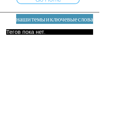
наши темы и ключевые слова
Тегов пока нет.
Юридическое уведомление
Контакт
contact@leshumanites.org
Дизайн сайта:
Жан-Шарль Херрманн /
Искусство + Культура + Развитие
(2021)
Малена Уртадо Дегутт (2024)