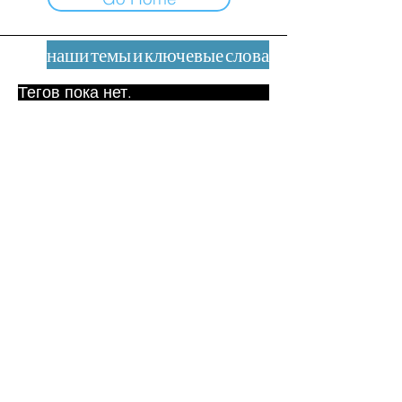
наши темы и ключевые слова
Тегов пока нет.
Юридическое уведомление
Контакт
contact@leshumanites.org
Дизайн сайта:
Жан-Шарль Херрманн /
Искусство + Культура + Развитие
(2021)
Малена Уртадо Дегутт (2024)