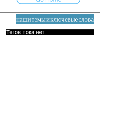
наши темы и ключевые слова
Тегов пока нет.
Юридическое уведомление
Контакт
contact@leshumanites.org
Дизайн сайта:
Жан-Шарль Херрманн /
Искусство + Культура + Развитие
(2021)
Малена Уртадо Дегутт (2024)