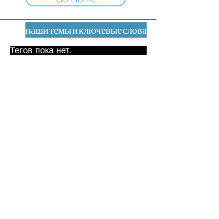
наши темы и ключевые слова
Тегов пока нет.
Юридическое уведомление
Контакт
contact@leshumanites.org
Дизайн сайта:
Жан-Шарль Херрманн /
Искусство + Культура + Развитие
(2021)
Малена Уртадо Дегутт (2024)