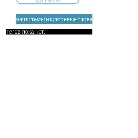
наши темы и ключевые слова
Тегов пока нет.
Юридическое уведомление
Контакт
contact@leshumanites.org
Дизайн сайта:
Жан-Шарль Херрманн /
Искусство + Культура + Развитие
(2021)
Малена Уртадо Дегутт (2024)