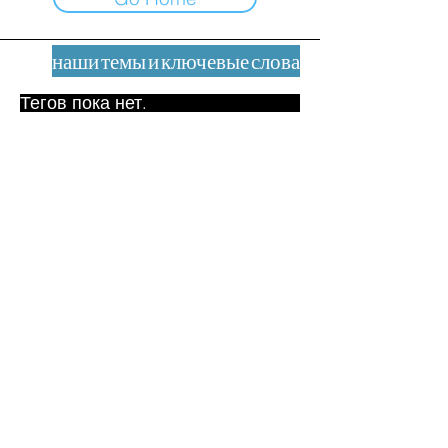
наши темы и ключевые слова
Тегов пока нет.
Юридическое уведомление
Контакт
contact@leshumanites.org
Дизайн сайта:
Жан-Шарль Херрманн /
Искусство + Культура + Развитие
(2021)
Малена Уртадо Дегутт (2024)