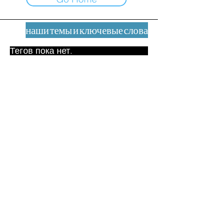
наши темы и ключевые слова
Тегов пока нет.
Юридическое уведомление
Контакт
contact@leshumanites.org
Дизайн сайта:
Жан-Шарль Херрманн /
Искусство + Культура + Развитие
(2021)
Малена Уртадо Дегутт (2024)