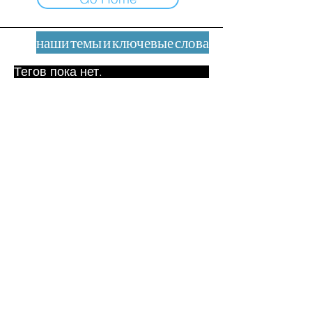
наши темы и ключевые слова
Тегов пока нет.
Юридическое уведомление
Контакт
contact@leshumanites.org
Дизайн сайта:
Жан-Шарль Херрманн /
Искусство + Культура + Развитие
(2021)
Малена Уртадо Дегутт (2024)