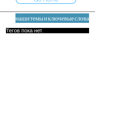
наши темы и ключевые слова
Тегов пока нет.
Юридическое уведомление
Контакт
contact@leshumanites.org
Дизайн сайта:
Жан-Шарль Херрманн /
Искусство + Культура + Развитие
(2021)
Малена Уртадо Дегутт (2024)