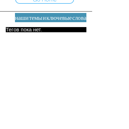
наши темы и ключевые слова
Тегов пока нет.
Юридическое уведомление
Контакт
contact@leshumanites.org
Дизайн сайта:
Жан-Шарль Херрманн /
Искусство + Культура + Развитие
(2021)
Малена Уртадо Дегутт (2024)