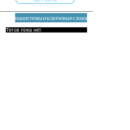
наши темы и ключевые слова
Тегов пока нет.
Юридическое уведомление
Контакт
contact@leshumanites.org
Дизайн сайта:
Жан-Шарль Херрманн /
Искусство + Культура + Развитие
(2021)
Малена Уртадо Дегутт (2024)