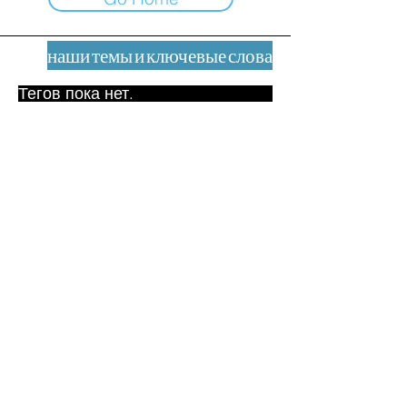
наши темы и ключевые слова
Тегов пока нет.
Юридическое уведомление
Контакт
contact@leshumanites.org
Дизайн сайта:
Жан-Шарль Херрманн /
Искусство + Культура + Развитие
(2021)
Малена Уртадо Дегутт (2024)