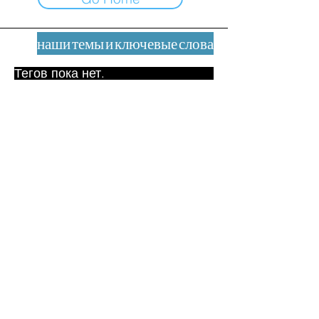
наши темы и ключевые слова
Тегов пока нет.
Юридическое уведомление
Контакт
contact@leshumanites.org
Дизайн сайта:
Жан-Шарль Херрманн /
Искусство + Культура + Развитие
(2021)
Малена Уртадо Дегутт (2024)