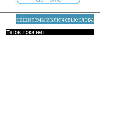
наши темы и ключевые слова
Тегов пока нет.
Юридическое уведомление
Контакт
contact@leshumanites.org
Дизайн сайта:
Жан-Шарль Херрманн /
Искусство + Культура + Развитие
(2021)
Малена Уртадо Дегутт (2024)