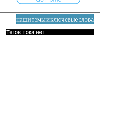
наши темы и ключевые слова
Тегов пока нет.
Юридическое уведомление
Контакт
contact@leshumanites.org
Дизайн сайта:
Жан-Шарль Херрманн /
Искусство + Культура + Развитие
(2021)
Малена Уртадо Дегутт (2024)