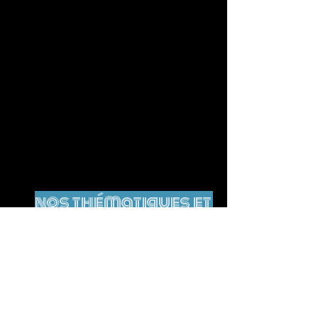
nos thématiques et
mots-clés
Ще немає тегів.
Юридичне повідомлення