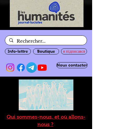
Info-lettre
Boutique
я підписався
Nous contacter
Qui sommes-nous, et où allons-
nous ?