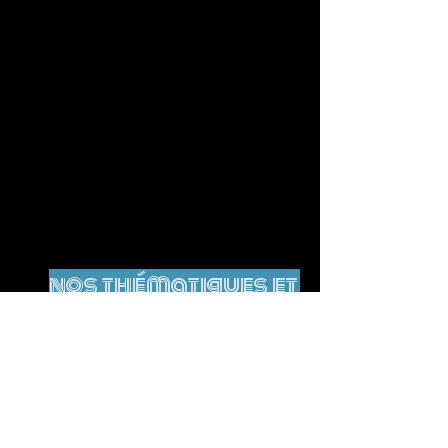
nos thématiques et
mots-clés
Ще немає тегів.
Юридичне повідомлення