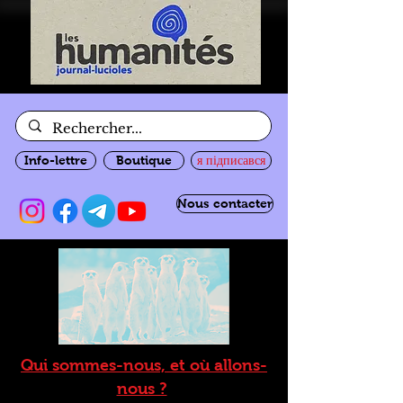
Info-lettre
Boutique
я підписався
Nous contacter
Qui sommes-nous, et où allons-
nous ?