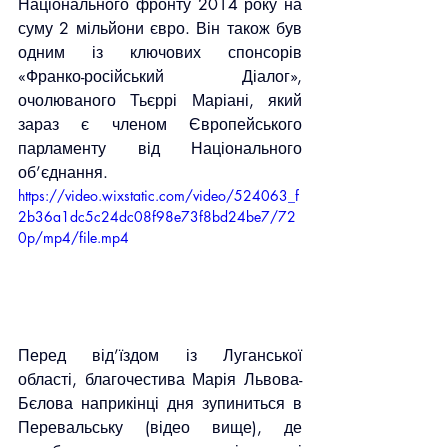
Національного фронту 2014 року на 
суму 2 мільйони євро. Він також був 
одним із ключових спонсорів 
«Франко-російський Діалог», 
очолюваного Тьєррі Маріані, який 
зараз є членом Європейського 
парламенту від Національного 
об’єднання.
https://video.wixstatic.com/video/524063_f
2b36a1dc5c24dc08f98e73f8bd24be7/72
0p/mp4/file.mp4
Перед від’їздом із Луганської 
області, благочестива Марія Львова-
Бєлова наприкінці дня зупиниться в 
Перевальську (відео вище), де 