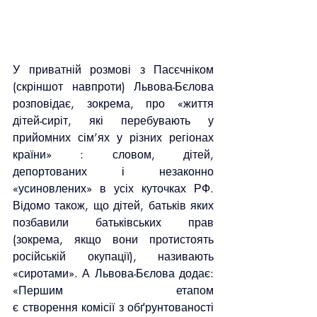
У приватній розмові з Пасєчніком 
(скріншот навпроти) Львова-Бєлова 
розповідає, зокрема, про «життя 
дітей-сиріт, які перебувають у 
прийомних сім’ях у різних регіонах 
країни» : словом, дітей, 
депортованих і незаконно 
«усиновлених» в усіх куточках РФ. 
Відомо також, що дітей, батьків яких 
позбавили батьківських прав 
(зокрема, якщо вони протистоять 
російській окупації), називають 
«сиротами». А Львова-Бєлова додає: 
«Першим етапом 
є створення комісії з обґрунтованості 