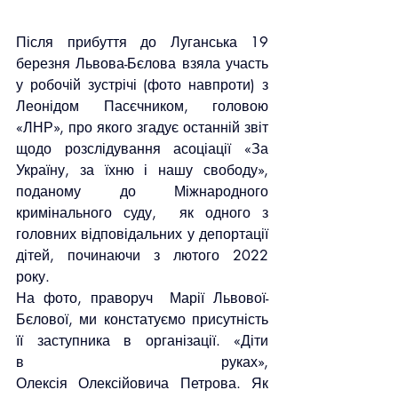
Після прибуття до Луганська 19 
березня Львова-Бєлова взяла участь 
у робочій зустрічі (фото навпроти) з 
Леонідом Пасєчником, головою 
«ЛНР», про якого згадує останній звіт 
щодо розслідування асоціації «За 
Україну, за їхню і нашу свободу», 
поданому до Міжнародного 
кримінального суду,  як одного з 
головних відповідальних у депортації 
дітей, починаючи з лютого 2022 
року.
На фото, праворуч  Марії Львової-
Бєлової, ми констатуємо присутність 
її заступника в організації. «Діти 
в руках», 
Олексія Олексійовича Петрова. Як 