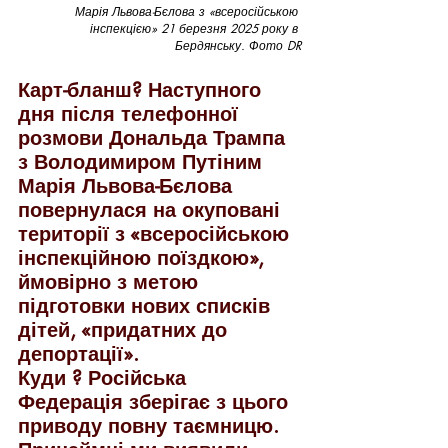
Марія Львова-Бєлова з «всеросійською 
інспекцією» 21 березня 2025 року в 
Бердянську. Фото DR
Карт-бланш? Наступного 
дня після телефонної 
розмови Дональда Трампа 
з Володимиром Путіним 
Марія Львова-Бєлова 
повернулася на окуповані 
території з «всеросійською 
інспекційною поїздкою», 
ймовірно з метою 
підготовки нових списків 
дітей, «придатних до 
депортації». 
Куди ? Російська 
Федерація зберігає з цього 
приводу повну таємницю.  