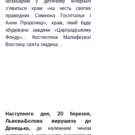
незабаром у дитячому інтернаті 
з’явиться храм «на честь святих 
праведних Симеона Госпіталья і 
Анни Пророчиці»; храм, який буде 
збудовано завдяки «Царградському 
Фонду»... Костянтина Малофєєва! 
Воістину свята людина...
Наступного дня, 20 березня, 
Львова-Бєлова вирушила до 
Донецька,
 де належним чином 