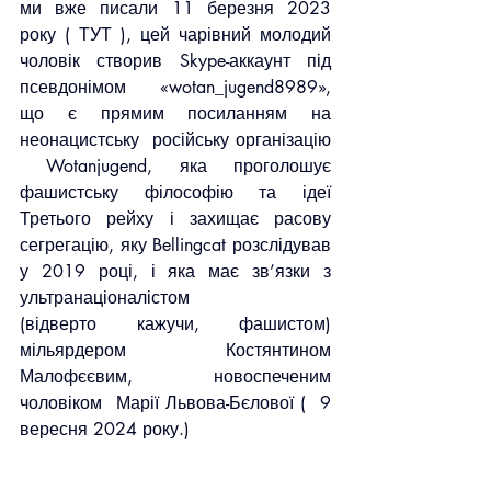
ми вже писали 11 березня 2023 
року ( ТУТ ), цей чарівний молодий 
чоловік створив Skype-аккаунт під 
псевдонімом «wotan_jugend8989», 
що є прямим посиланням на 
неонацистську  російську організацію 
 Wotanjugend, яка проголошує 
фашистську філософію та ідеї 
Третього рейху і захищає расову 
сегрегацію, яку Bellingcat розслідував 
у 2019 році, і яка має зв’язки з 
ультранаціоналістом 
(відверто кажучи, фашистом) 
мільярдером Костянтином 
Малофєєвим, новоспеченим 
чоловіком  Марії Львова-Бєлової (  9 
вересня 2024 року.)