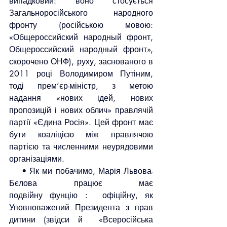
випадковий: воно стосується 
Загальноросійського народного 
фронту (російською мовою: 
«Общероссийский народный фронт, 
Общероссийский народный фронт», 
скорочено ОНФ), руху, заснованого в 
2011 році Володимиром Путіним, 
тоді прем’єр-міністр, з метою 
надання «нових ідей, нових 
пропозицій і нових облич» правлячій 
партії «Єдина Росія». Цей фронт має 
бути коаліцією між правлячою 
партією та численними неурядовими 
організаціями.
    • Як ми побачимо, Марія Львова-
Бєлова працює має 
подвійну фунцію :  офіційну, як 
Уповноважений Президента з прав 
дитини (звідси й  «Всеросійська 