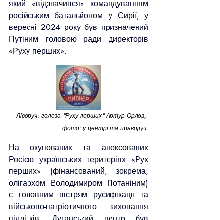
який «відзначився» командуванням 
російським батальйоном у Сирії, у 
вересні 2024 року був призначений 
Путіним головою ради директорів 
«Руху перших».
Ліворуч: голова "Руху перших" Артур Орлов, 
фото: у центрі та праворуч.
На окупованих та анексованих 
Росією українських територіях «Рух 
перших» (фінансований, зокрема, 
олігархом Володимиром Потаніним) 
є головним вістрям русифікації та 
військово-патріотичного виховання 
підлітків. Луганський центр був 