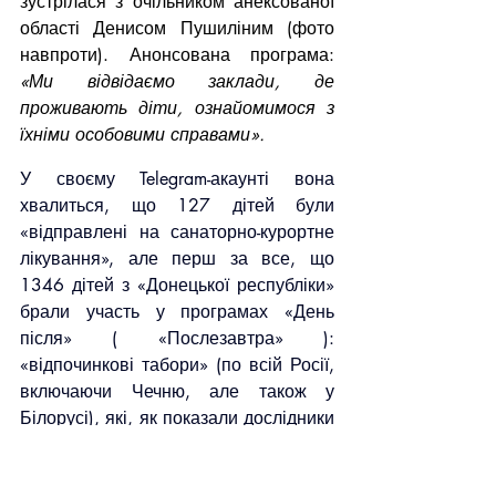
зустрілася з очільником анексованої 
області Денисом Пушиліним (фото 
навпроти). Анонсована програма: 
«Ми відвідаємо заклади, де 
проживають діти, ознайомимося з 
їхніми особовими справами».
У своєму Telegram-акаунті вона 
хвалиться, що 127 дітей були 
«відправлені на санаторно-курортне 
лікування», але перш за все, що 
1346 дітей з «Донецької республіки» 
брали участь у програмах «День 
після» ( «Послезавтра» ): 
«відпочинкові табори» (по всій Росії, 
включаючи Чечню, але також у 
Білорусі), які, як показали дослідники 
з Human Laboratory Research 
Єльського університету, були 