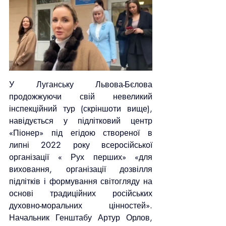
У Луганську Львова-Бєлова 
продожжуючи свій невеликий 
інспекційний тур (скріншоти вище), 
навідується у підлітковий центр 
«Піонер» під егідою створеної в 
липні 2022 року всеросійської 
організації « Рух перших» «для 
виховання, організації дозвілля 
підлітків і формування світогляду на 
основі традиційних російських 
духовно-моральних цінностей». 
Начальник Генштабу Артур Орлов, 