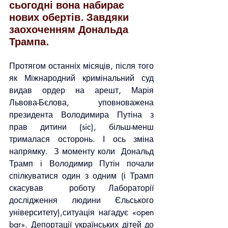
сьогодні вона набирає 
нових обертів. Завдяки 
заохоченням Дональда 
Трампа.
Протягом останніх місяців, після того 
як Міжнародний кримінальний суд 
видав ордер на арешт, Марія 
Львова-Бєлова, уповноважена 
президента Володимира Путіна з 
прав дитини (sic), більш-менш 
трималася осторонь. І ось зміна 
напрямку.  З моменту коли  Дональд 
Трамп і Володимир Путін почали 
спілкуватися один з одним (і Трамп 
скасував  роботу Лабораторії 
дослідження людини Єльського 
університету),ситуація нагадує «open 
bar». Депортації українських дітей до 