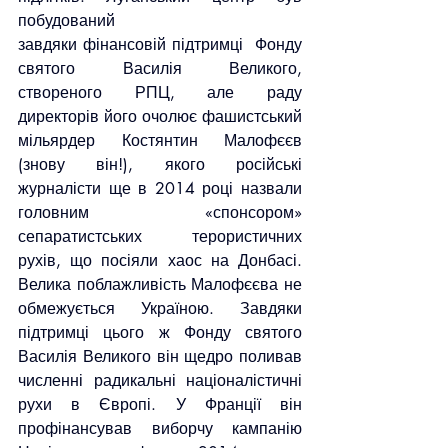
побудований 
завдяки фінансовій підтримці  Фонду 
святого Василія Великого, 
створеного РПЦ, але раду 
директорів його очолює фашистський 
мільярдер Костянтин Малофєєв 
(знову він!), якого російські 
журналісти ще в 2014 році назвали 
головним «спонсором» 
сепаратистських терористичних 
рухів, що посіяли хаос на Донбасі. 
Велика поблажливість Малофєєва не 
обмежується Україною. Завдяки 
підтримці цього ж Фонду святого 
Василія Великого він щедро поливав 
численні радикальні націоналістичні 
рухи в Європі. У Франції він 
профінансував виборчу кампанію 