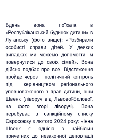
Вдень вона поїхала в 
«Республіканський будинок дитини» в 
Луганську (фото вище): «Розбирали 
особисті справи дітей. У деяких 
випадках ми можемо допомогти їм 
повернутися до своїх сімей». Вона 
дійсно подбає про все! Відстеження 
пройде через   політичний контроль 
під  керівництвом регіонального 
уповноваженого з прав дитини, Інни 
Швенк (ліворуч від Львової-Бєлової, 
на фото вгорі ліворуч). Вона 
перебуває в санкційному списку 
Євросоюзу з лютого 2024 року: «Інна 
Швенк є однією з найбільш 
причетних до незаконної депортації 