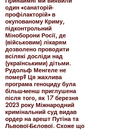
Принаймні ми виявили 
один «санаторій-
профілакторій» в 
окупованому Криму, 
підконтрольний 
Міноборони Росії, де 
(військовим) лікарям 
дозволено проводити 
всілякі досліди над 
(українськими) дітьми. 
Рудольф Менгеле не 
помер? Ця жахлива 
програма геноциду була 
більш-менш приглушена 
після того, як 17 березня 
2023 року Міжнародний 
кримінальний суд видав 
ордер на арешт Путіна та 
Львової-Бєлової. Схоже що 