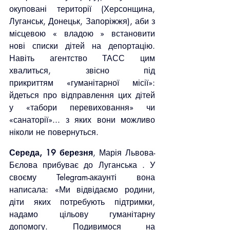
окуповані території (Херсонщина, 
Луганськ, Донецьк, Запоріжжя), аби з 
місцевою « владою » встановити 
нові списки дітей на депортацію. 
Навіть агентство ТАСС цим 
хвалиться, звісно під 
прикриттям «гуманітарної місії»: 
йдеться про відправлення цих дітей 
у «табори перевиховання» чи 
«санаторії»... з яких вони можливо 
ніколи не повернуться.
Середа, 19 березня
, Марія Львова-
Бєлова прибуває до Луганська . У 
своєму Telegram-акаунті вона 
написала: «Ми відвідаємо родини, 
діти яких потребують підтримки, 
надамо цільову гуманітарну 
допомогу. Подивимося на 