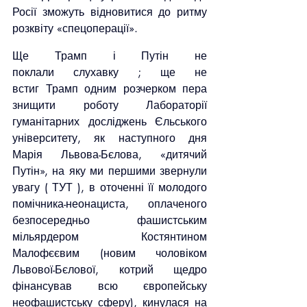
Росії зможуть відновитися до ритму 
розквіту «спецоперації».
Ще Трамп і Путін не 
поклали слухавку ; ще не 
встиг Трамп одним розчерком пера 
знищити роботу Лабораторії 
гуманітарних досліджень Єльського 
університету, як наступного дня 
Марія Львова-Бєлова, «дитячий 
Путін», на яку ми першими звернули 
увагу ( ТУТ ), в оточенні її молодого 
помічника-неонациста, оплаченого 
безпосередньо фашистським 
мільярдером Костянтином 
Малофєєвим (новим чоловіком 
Львової-Бєлової, котрий щедро 
фінансував всю європейську 
неофашистську сферу), кинулася на 