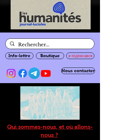
Info-lettre
Boutique
я підписався
Nous contacter
Qui sommes-nous, et où allons-
nous ?