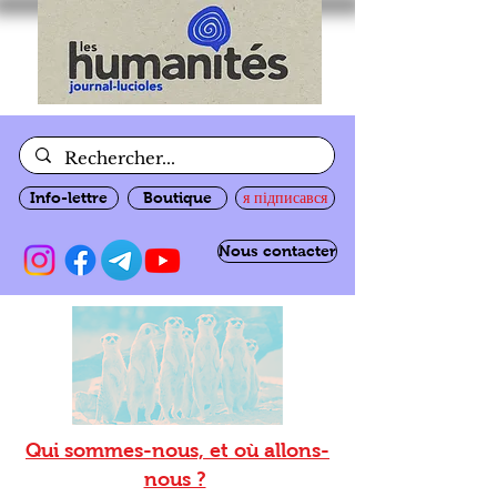
Info-lettre
Boutique
я підписався
Nous contacter
Qui sommes-nous, et où allons-
nous ?