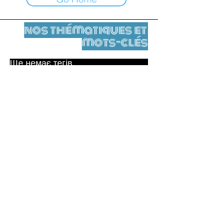
nos thématiques et
mots-clés
Ще немає тегів.
Юридичне повідомлення
Контакти
contact@leshumanites.org
Conception du site :
Jean-Charles Herrmann / Art +
Culture + Développement (2021),
Malena Hurtado Desgoutte (2024)