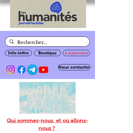
Info-lettre
Boutique
я підписався
Nous contacter
Qui sommes-nous, et où allons-
nous ?