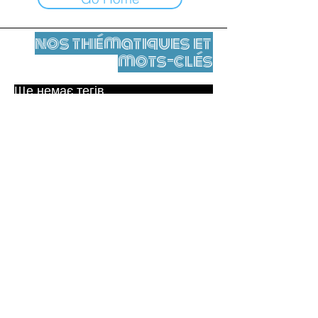
nos thématiques et
mots-clés
Ще немає тегів.
Юридичне повідомлення
Контакти
contact@leshumanites.org
Conception du site :
Jean-Charles Herrmann / Art +
Culture + Développement (2021),
Malena Hurtado Desgoutte (2024)