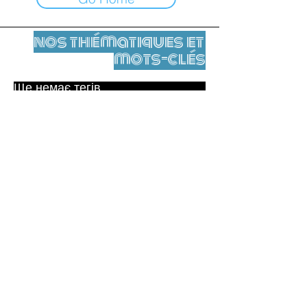
nos thématiques et
mots-clés
Ще немає тегів.
Юридичне повідомлення
Контакти
contact@leshumanites.org
Conception du site :
Jean-Charles Herrmann / Art +
Culture + Développement (2021),
Malena Hurtado Desgoutte (2024)