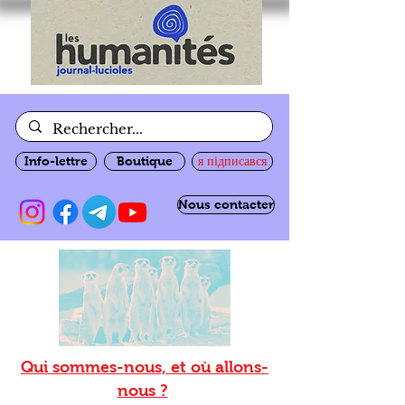
Info-lettre
Boutique
я підписався
Nous contacter
Qui sommes-nous, et où allons-
nous ?