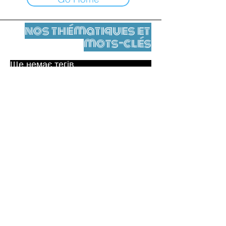
nos thématiques et
mots-clés
Ще немає тегів.
Юридичне повідомлення
Контакти
contact@leshumanites.org
Conception du site :
Jean-Charles Herrmann / Art +
Culture + Développement (2021),
Malena Hurtado Desgoutte (2024)