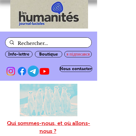
Info-lettre
Boutique
я підписався
Nous contacter
Qui sommes-nous, et où allons-
nous ?