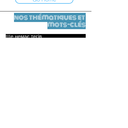
nos thématiques et
mots-clés
Ще немає тегів.
Юридичне повідомлення
Контакти
contact@leshumanites.org
Conception du site :
Jean-Charles Herrmann / Art +
Culture + Développement (2021),
Malena Hurtado Desgoutte (2024)