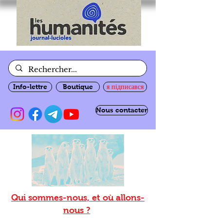
Info-lettre
Boutique
я підписався
Nous contacter
Qui sommes-nous, et où allons-
nous ?