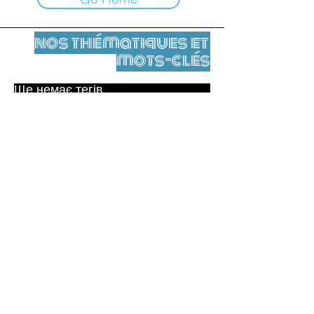
nos thématiques et
mots-clés
Ще немає тегів.
Юридичне повідомлення
Контакти
contact@leshumanites.org
Conception du site :
Jean-Charles Herrmann / Art +
Culture + Développement (2021),
Malena Hurtado Desgoutte (2024)