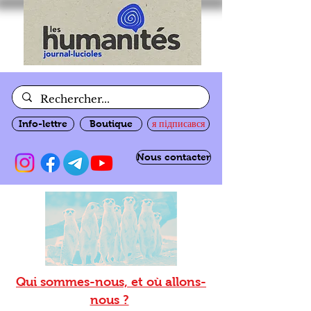
Info-lettre
Boutique
я підписався
Nous contacter
Qui sommes-nous, et où allons-
nous ?