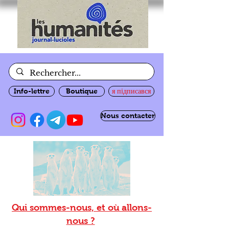
Info-lettre
Boutique
я підписався
Nous contacter
Qui sommes-nous, et où allons-
nous ?