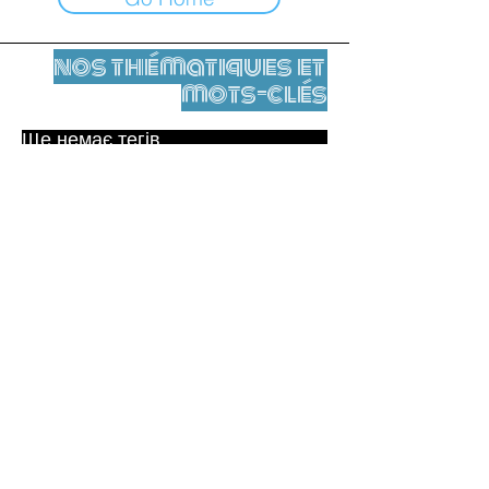
nos thématiques et
mots-clés
Ще немає тегів.
Юридичне повідомлення
Контакти
contact@leshumanites.org
Conception du site :
Jean-Charles Herrmann / Art +
Culture + Développement (2021),
Malena Hurtado Desgoutte (2024)