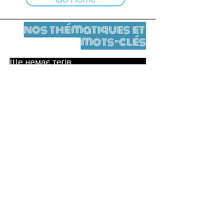
nos thématiques et
mots-clés
Ще немає тегів.
Юридичне повідомлення
Контакти
contact@leshumanites.org
Conception du site :
Jean-Charles Herrmann / Art +
Culture + Développement (2021),
Malena Hurtado Desgoutte (2024)