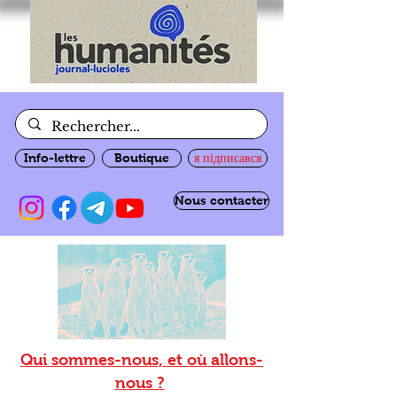
Info-lettre
Boutique
я підписався
Nous contacter
Qui sommes-nous, et où allons-
nous ?