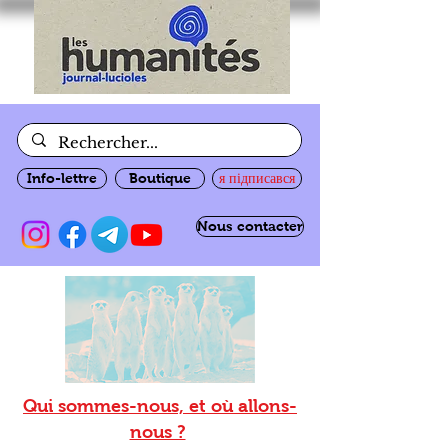
Info-lettre
Boutique
я підписався
Nous contacter
Qui sommes-nous, et où allons-
nous ?