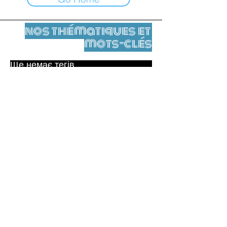
nos thématiques et
mots-clés
Ще немає тегів.
Юридичне повідомлення
Контакти
contact@leshumanites.org
Conception du site :
Jean-Charles Herrmann / Art +
Culture + Développement (2021),
Malena Hurtado Desgoutte (2024)