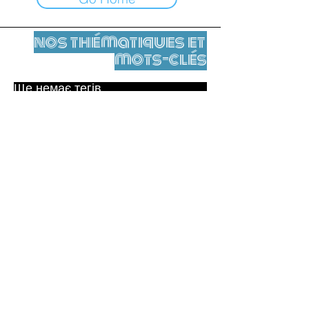
nos thématiques et
mots-clés
Ще немає тегів.
Юридичне повідомлення
Контакти
contact@leshumanites.org
Conception du site :
Jean-Charles Herrmann / Art +
Culture + Développement (2021),
Malena Hurtado Desgoutte (2024)