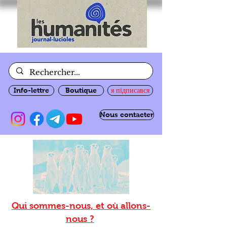
Info-lettre
Boutique
я підписався
Nous contacter
Qui sommes-nous, et où allons-
nous ?