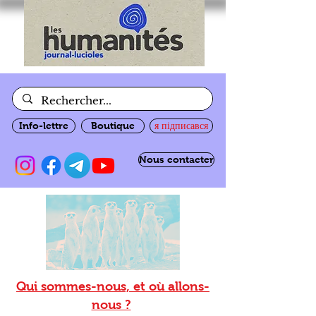
Info-lettre
Boutique
я підписався
Nous contacter
Qui sommes-nous, et où allons-
nous ?