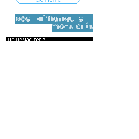
nos thématiques et
mots-clés
Ще немає тегів.
Юридичне повідомлення
Контакти
contact@leshumanites.org
Conception du site :
Jean-Charles Herrmann / Art +
Culture + Développement (2021),
Malena Hurtado Desgoutte (2024)