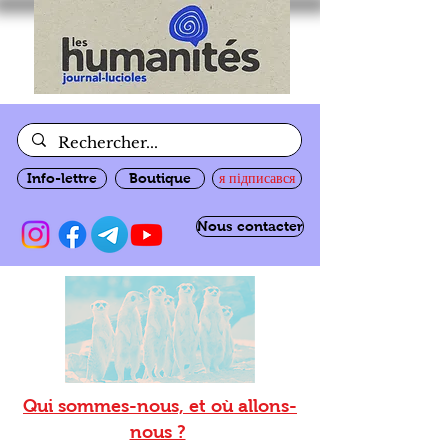
Info-lettre
Boutique
я підписався
Nous contacter
Qui sommes-nous, et où allons-
nous ?