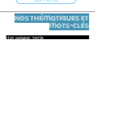
nos thématiques et
mots-clés
Ще немає тегів.
Юридичне повідомлення
Контакти
contact@leshumanites.org
Conception du site :
Jean-Charles Herrmann / Art +
Culture + Développement (2021),
Malena Hurtado Desgoutte (2024)