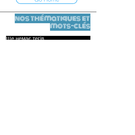
nos thématiques et
mots-clés
Ще немає тегів.
Юридичне повідомлення
Контакти
contact@leshumanites.org
Conception du site :
Jean-Charles Herrmann / Art +
Culture + Développement (2021),
Malena Hurtado Desgoutte (2024)