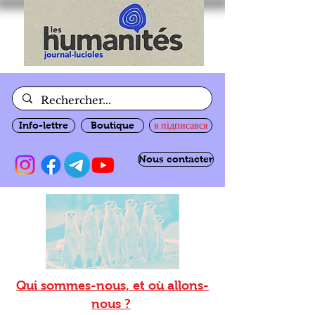
Info-lettre
Boutique
я підписався
Nous contacter
Qui sommes-nous, et où allons-
nous ?