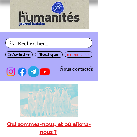
Info-lettre
Boutique
я підписався
Nous contacter
Qui sommes-nous, et où allons-
nous ?