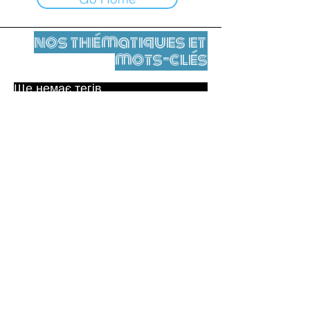
nos thématiques et
mots-clés
Ще немає тегів.
Юридичне повідомлення
Контакти
contact@leshumanites.org
Conception du site :
Jean-Charles Herrmann / Art +
Culture + Développement (2021),
Malena Hurtado Desgoutte (2024)