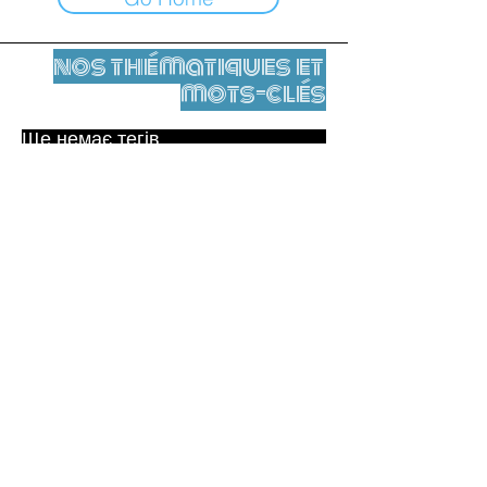
nos thématiques et
mots-clés
Ще немає тегів.
Юридичне повідомлення
Контакти
contact@leshumanites.org
Conception du site :
Jean-Charles Herrmann / Art +
Culture + Développement (2021),
Malena Hurtado Desgoutte (2024)