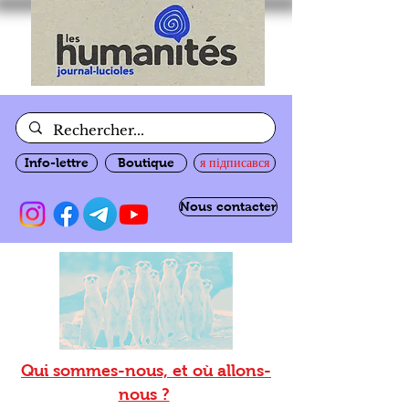
Info-lettre
Boutique
я підписався
Nous contacter
Qui sommes-nous, et où allons-
nous ?