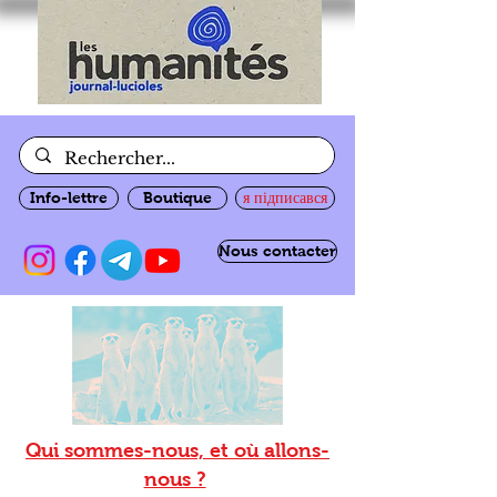
Info-lettre
Boutique
я підписався
Nous contacter
Qui sommes-nous, et où allons-
nous ?