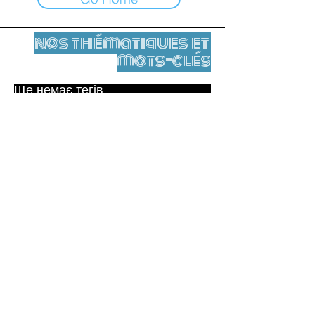
nos thématiques et
mots-clés
Ще немає тегів.
Юридичне повідомлення
Контакти
contact@leshumanites.org
Conception du site :
Jean-Charles Herrmann / Art +
Culture + Développement (2021),
Malena Hurtado Desgoutte (2024)