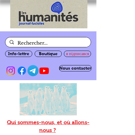
Info-lettre
Boutique
я підписався
Nous contacter
Qui sommes-nous, et où allons-
nous ?