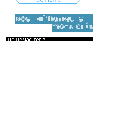
nos thématiques et
mots-clés
Ще немає тегів.
Юридичне повідомлення
Контакти
contact@leshumanites.org
Conception du site :
Jean-Charles Herrmann / Art +
Culture + Développement (2021),
Malena Hurtado Desgoutte (2024)