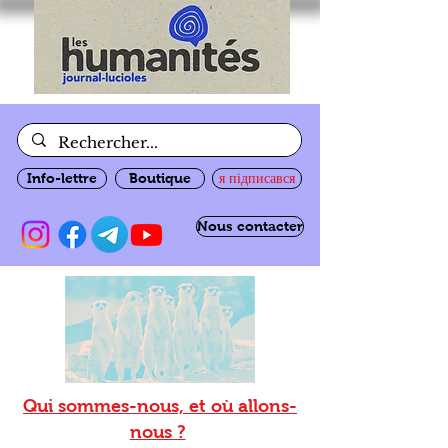
Info-lettre
Boutique
я підписався
Nous contacter
Qui sommes-nous, et où allons-
nous ?