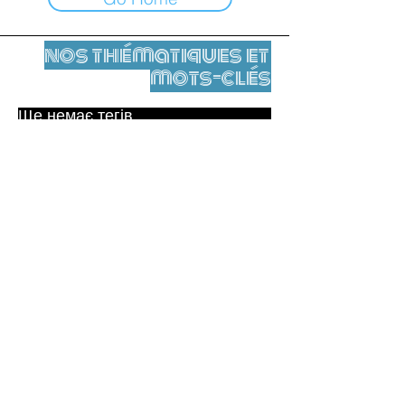
nos thématiques et
mots-clés
Ще немає тегів.
Юридичне повідомлення
Контакти
contact@leshumanites.org
Conception du site :
Jean-Charles Herrmann / Art +
Culture + Développement (2021),
Malena Hurtado Desgoutte (2024)