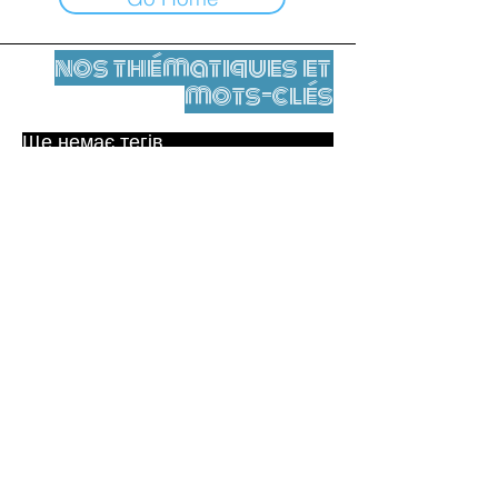
nos thématiques et
mots-clés
Ще немає тегів.
Юридичне повідомлення
Контакти
contact@leshumanites.org
Conception du site :
Jean-Charles Herrmann / Art +
Culture + Développement (2021),
Malena Hurtado Desgoutte (2024)