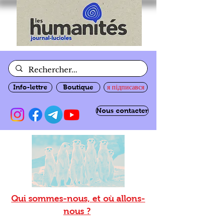
Info-lettre
Boutique
я підписався
Nous contacter
Qui sommes-nous, et où allons-
nous ?