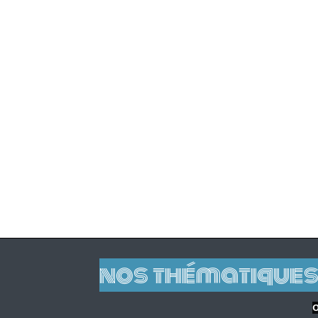
nos thématiques
O