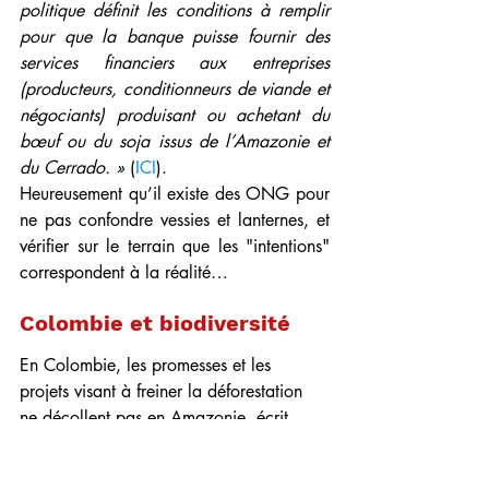
politique définit les conditions à remplir 
pour que la banque puisse fournir des 
services financiers aux entreprises 
(producteurs, conditionneurs de viande et 
négociants) produisant ou achetant du 
bœuf ou du soja issus de l’Amazonie et 
du Cerrado. »
 (
ICI
). 
Heureusement qu’il existe des ONG pour 
ne pas confondre vessies et lanternes, et 
vérifier sur le terrain que les "intentions" 
correspondent à la réalité… 
Colombie et biodiversité
En Colombie, les promesses et les 
projets visant à freiner la déforestation 
ne décollent pas en Amazonie, écrit 
l’excellent quotidien 
El Espectador
 (
ICI
) : 
« Après la signature de l'accord de paix 