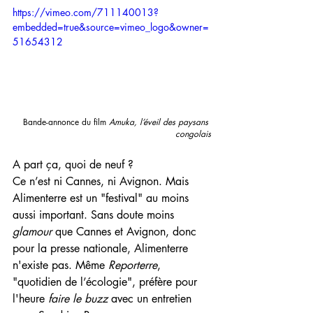
https://vimeo.com/711140013?
embedded=true&source=vimeo_logo&owner=
51654312
Bande-annonce du film 
Amuka, l’éveil des paysans 
congolais
A part ça, quoi de neuf ?
Ce n’est ni Cannes, ni Avignon. Mais 
Alimenterre est un "festival" au moins 
aussi important. Sans doute moins 
glamour 
que Cannes et Avignon, donc 
pour la presse nationale, Alimenterre 
n'existe pas. Même 
Reporterre
, 
"quotidien de l’écologie", préfère pour 
l'heure 
faire le buzz
 avec un entretien 