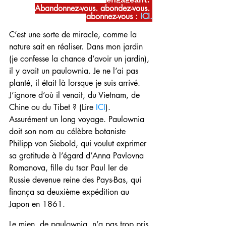
Abandonnez-vous, abondez-vous, 
abonnez-vous : 
ICI
.
C’est une sorte de miracle, comme la 
nature sait en réaliser. Dans mon jardin 
(je confesse la chance d’avoir un jardin), 
il y avait un paulownia. Je ne l’ai pas 
planté, il était là lorsque je suis arrivé. 
J’ignore d’où il venait, du Vietnam, de 
Chine ou du Tibet ? (Lire 
ICI
). 
Assurément un long voyage. Paulownia 
doit son nom au célèbre botaniste 
Philipp von Siebold, qui voulut exprimer 
sa gratitude à l’égard d’Anna Pavlovna 
Romanova, fille du tsar Paul Ier de 
Russie devenue reine des Pays-Bas, qui 
finança sa deuxième expédition au 
Japon en 1861. 
Le mien, de paulownia, n’a pas trop pris 