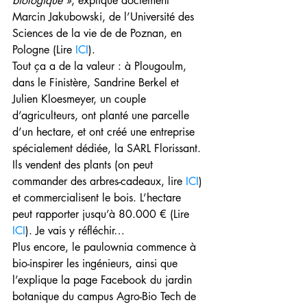
biologique »
, explique doctement 
Marcin Jakubowski, de l’Université des 
Sciences de la vie de de Poznan, en 
Pologne (Lire 
ICI
). 
Tout ça a de la valeur : à Plougoulm, 
dans le Finistère, Sandrine Berkel et 
Julien Kloesmeyer, un couple 
d’agriculteurs, ont planté une parcelle 
d’un hectare, et ont créé une entreprise 
spécialement dédiée, la SARL Florissant. 
Ils vendent des plants (on peut 
commander des arbres-cadeaux, lire 
ICI
) 
et commercialisent le bois. L’hectare 
peut rapporter jusqu’à 80.000 € (Lire 
ICI
). Je vais y réfléchir… 
Plus encore, le paulownia commence à 
bio-inspirer les ingénieurs, ainsi que 
l’explique la page Facebook du jardin 
botanique du campus Agro-Bio Tech de 