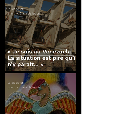
La rédaction
8 juil.
6 min de lecture
« Je suis au Venezuela.
La situation est pire qu’il
n’y paraît… »
La rédaction
5 juil.
3 min de lecture