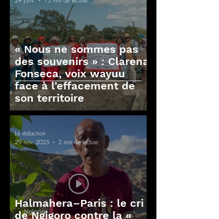
29 janv.
13 min de lecture
« Nous ne sommes pas
des souvenirs » : Clarena
Fonseca, voix wayuu
face à l’effacement de
son territoire
La rédaction
29 nov. 2025
2 min de lecture
Halmahera–Paris : le cri
de Ngigoro contre la «