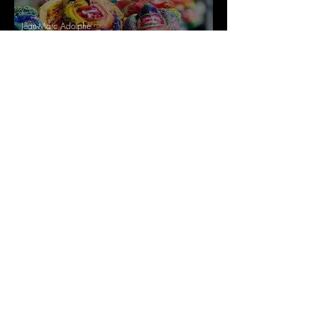
Jean-Marc Adolphe
3 janv. 2025
4 min de lecture
Noirs et Blancs, tout un
Carnaval
Jean-Marc Adolphe
23 déc. 2024
3 min de lecture