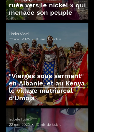
ruée vers le nickel » qui
menace son peuple
Nadia Mevel
22 nov. 2025
10 min de lecture
"Vierges sous serment"
en Albanie, et au Kenya,
le village matriarcal
d'Umoja
Isabelle Favre
22 nov. 2025
10 min de lecture